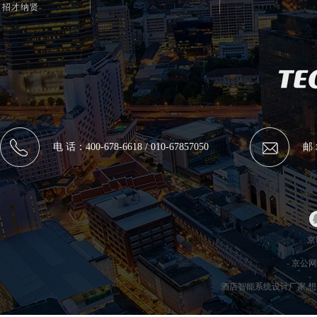
招才纳贤
电 话：400-678-6618 / 010-67857050
邮 
京I
京公网安
酒店智能系统设计厂家,想